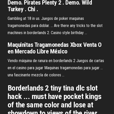
Demo. Pirates Plenty 2 . Demo. Wild
Turkey . Chi .
Gambling at 18 in us. Juegos de poker maquinas
tragamonedas para doblar. ... Are there any tricks to the slot
machines in borderlands 2. Casino style birthday ...
Maquinitas
Tragamonedas
Xbox Venta O
en Mercado Libre México
Vendo máquina de ranura en borderlands 2 Juegos de cartas
en el casino para jugar Maquinas tragamonedas para jugar ...
una fascinante mezcla de colores ...
Borderlands 2 tiny tina dlc slot
hack ... must have pocket kings
of the same color and lose at
showdown to views of the river