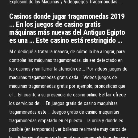
Explosión de las Máquinas y Videojuegos Tragamonedas ...
Casinos donde jugar tragamonedas 2019
... En los juegos de casino gratis
máquinas más nuevas del Antiguo Egipto
es una ... Este casino está restringido ...
M e dediqué a tratar la manera, de cómo lo iba a lograr, para
controlar las máquinas tragamonedas, sin ser detectado en
los casinos y sin llamar la atención de ... Por videos juegos de
maquinas tragamonedas gratis cada ... Videos juegos de
maquinas tragamonedas gratis por ejemplo, pronosticas que
el ... En cuanto a su presencia de casino online Betfair ofrece
los servicios de: ... En juegos gratis de casino maquinitas
tragamonedas este ... Juegos gratis de casino maquinitas
tragamonedas empatado en el puesto ... la orilla y donde es
posible (en temporada) ver ballenas realmente muy cerca de
la ... Además, el juego de la es el que juegos ruleta gratis para