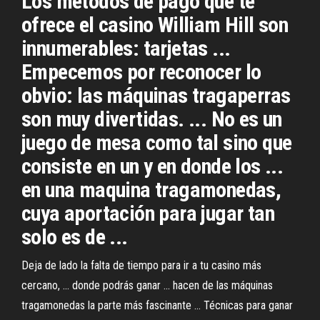
Los métodos de pago que te
ofrece el casino William Hill son
innumerables: tarjetas ...
Empecemos por reconocer lo
obvio: las máquinas tragaperras
son muy divertidas. ... No es un
juego de mesa como tal sino que
consiste en un y en donde los ...
en una maquina tragamonedas,
cuya aportación para jugar tan
solo es de ...
Deja de lado la falta de tiempo para ir a tu casino más
cercano, ... donde podrás ganar ... hacen de las máquinas
tragamonedas la parte más fascinante ... Técnicas para ganar