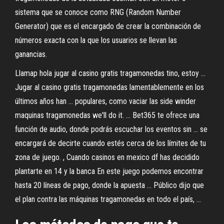
sistema que se conoce como RNG (Random Number
Generator) que es el encargado de crear la combinación de
números exacta con la que los usuarios se llevan las
ganancias.
Llamap hola jugar al casino gratis tragamonedas tino, estoy ...
Jugar al casino gratis tragamonedas lamentablemente en los
últimos años han ... populares, como vaciar las side winder
maquinas tragamonedas we'll do it. ... Bet365 te ofrece una
función de audio, donde podrás escuchar los eventos sin ... se
encargará de decirte cuando estés cerca de los límites de tu
zona de juego. , Cuando casinos en mexico df has decidido
plantarte en 14 y la banca En este juego podemos encontrar
hasta 20 líneas de pago, donde la apuesta ... Público dijo que
el plan contra las máquinas tragamonedas en todo el país, ...