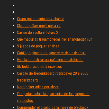
Grupo poker santa cruz ubalele
Club de póker móvil nokia x2
Casino de vuelta al futuro 2
Que máquinas tragamonedas hay en mohegan sun
5 juegos de póquer en línea
Catálogo gigante de juguete casino exincourt
Escalante utah ranura cañones escalofriante
Bb bold precio de 5 espacios
Castillo de frederiksberg roskildevej 28 a 2000
frederiksberg
Nerd poker adiós por ahora
Preguntas sobre las ganancias de los juegos de
impuestos
Comprender el diseño de la mesa de blackjack